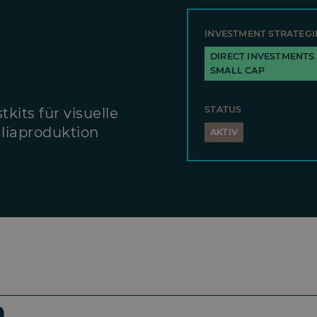
INVESTMENT STRATEGI
DIRECT INVESTMENTS
SMALL CAP
STATUS
kits für visuelle
aliaproduktion
AKTIV
n