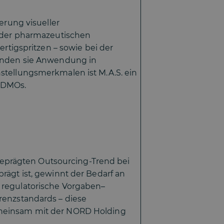
erung visueller
n der pharmazeutischen
ertigspritzen – sowie bei der
finden sie Anwendung in
stellungsmerkmalen ist M.A.S. ein
 CDMOs.
eprägten Outsourcing-Trend bei
rägt ist, gewinnt der Bedarf an
 regulatorische Vorgaben–
renzstandards – diese
gemeinsam mit der NORD Holding