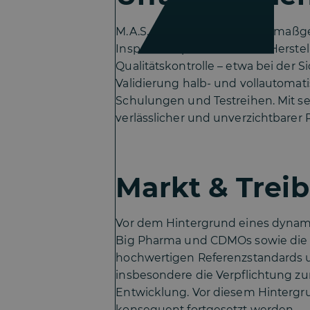
M.A.S. entwickelt und liefert maßg
Inspektionsprozesse in der Herste
Qualitätskontrolle – etwa bei der 
Validierung halb- und vollautomat
Schulungen und Testreihen. Mit se
verlässlicher und unverzichtbare
Markt & Treib
Vor dem Hintergrund eines dynam
Big Pharma und CDMOs sowie die ste
hochwertigen Referenzstandards un
insbesondere die Verpflichtung zu
Entwicklung. Vor diesem Hintergr
konsequent fortgesetzt werden.