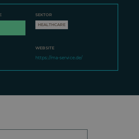
E
SEKTOR
HEALTHCARE
WEBSITE
https://ma-service.de/