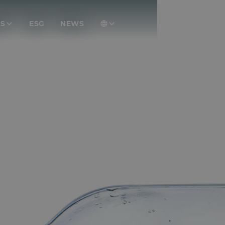
NS
ESG
NEWS