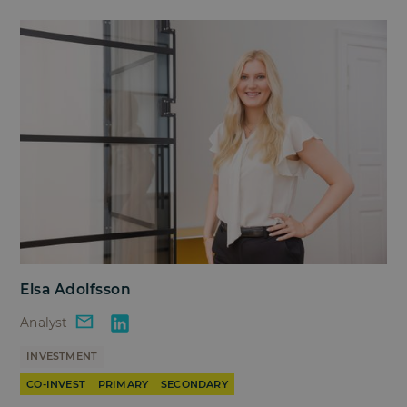
Elsa Adolfsson
Analyst
INVESTMENT
CO-INVEST
PRIMARY
SECONDARY