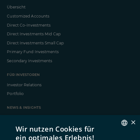
Übersicht
Customized Accounts
Direct Co-Investments
Direct Investments Mid Cap
Direct Investments Small Cap
Primary Fund Investments
Secondary Investments
FÜR INVESTOREN
Investor Relations
Portfolio
NEWS & INSIGHTS
News
×
Case Studies
Wir nutzen Cookies für
ein optimales Erlebnis!
GERMAN