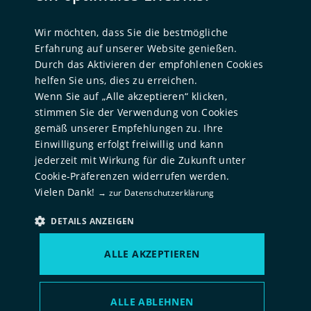
UNTERNEHMEN
ENGLISH
Über uns
Wir möchten, dass Sie die bestmögliche
Unternehmensgeschichte
Erfahrung auf unserer Website genießen.
Team
Durch das Aktivieren der empfohlenen Cookies
helfen Sie uns, dies zu erreichen.
ESG
Wenn Sie auf „Alle akzeptieren“ klicken,
Standorte
stimmen Sie der Verwendung von Cookies
gemäß unserer Empfehlungen zu. Ihre
FÜR TALENTE
Einwilligung erfolgt freiwillig und kann
Karriere
jederzeit mit Wirkung für die Zukunft unter
Cookie-Präferenzen widerrufen werden.
Offene Stellenangebote
Vielen Dank!
→ zur Datenschutzerklärung
DETAILS ANZEIGEN
© NORD Holding
2026
ALLE AKZEPTIEREN
Cookie Präferenzen
Datenschutz
Impressum
ALLE ABLEHNEN