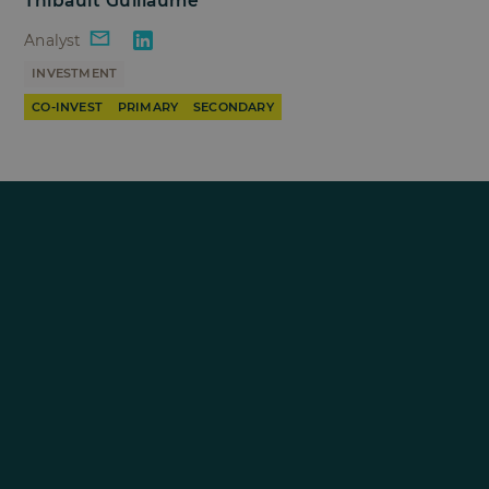
Thibault Guillaume
Analyst
INVESTMENT
CO-INVEST
PRIMARY
SECONDARY