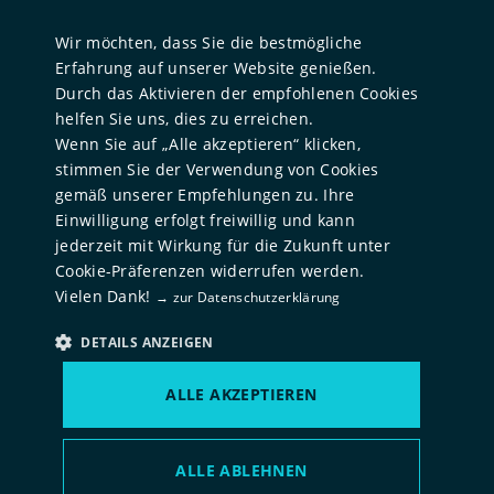
ENGLISH
Über uns
Wir möchten, dass Sie die bestmögliche
Unternehmensgeschichte
Erfahrung auf unserer Website genießen.
Team
Durch das Aktivieren der empfohlenen Cookies
helfen Sie uns, dies zu erreichen.
ESG
Wenn Sie auf „Alle akzeptieren“ klicken,
Standorte
stimmen Sie der Verwendung von Cookies
gemäß unserer Empfehlungen zu. Ihre
FÜR TALENTE
Einwilligung erfolgt freiwillig und kann
Karriere
jederzeit mit Wirkung für die Zukunft unter
Cookie-Präferenzen widerrufen werden.
Offene Stellenangebote
Vielen Dank!
→ zur Datenschutzerklärung
DETAILS ANZEIGEN
© NORD Holding
2026
ALLE AKZEPTIEREN
Cookie Präferenzen
Datenschutz
Impressum
ALLE ABLEHNEN
Designed by