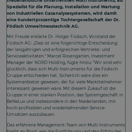
niederländische Unternehmen Multi Instruments, als
Spezialist für die Planung, Installation und Wartung
von industriellen Gasanalysesystemen, wird damit
eine hundertprozentige Tochtergesellschaft der Dr.
Födisch Umweltmesstechnik AG.
Mit Freude erklärte Dr. Holger Födisch, Vorstand der
Födisch AG: „Dies ist eine folgerichtige Entscheidung
der langjährigen und erfolgreichen Vertriebs- und
Serviceaktivitäten.“ Marcel Rosengarten, Investment
Manager der NORD Holding, fügte hinzu: "Wir sind sehr
glücklich, dass sich Multi Instruments für die Födisch
Gruppe entschieden hat. Sicherlich wäre dies ein
Systemanbieter gewesen, der für viele Marktteilnehmer
interessant gewesen wäre. Mit diesem Zukauf ist die
Gruppe in einer starken Position, das Systemgeschäft in
BeNeLux und insbesondere in den Niederlanden, mit
hoch-profitablen und wiederkehrenden Service-
Umsätzen auszubauen.
Das erfahrene Management-Team von Multi Instruments
bleibt an Bord, was die Fortführung und den Erfolg des