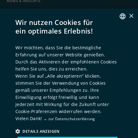
NEWS & INSIGHTS
News
×
Case Studies
Wir nutzen Cookies für
ein optimales Erlebnis!
GERMAN
UNTERNEHMEN
ENGLISH
Über uns
Wir möchten, dass Sie die bestmögliche
Unternehmensgeschichte
Erfahrung auf unserer Website genießen.
Team
Durch das Aktivieren der empfohlenen Cookies
helfen Sie uns, dies zu erreichen.
ESG
Wenn Sie auf „Alle akzeptieren“ klicken,
Standorte
stimmen Sie der Verwendung von Cookies
gemäß unserer Empfehlungen zu. Ihre
FÜR TALENTE
Einwilligung erfolgt freiwillig und kann
Karriere
jederzeit mit Wirkung für die Zukunft unter
Cookie-Präferenzen widerrufen werden.
Offene Stellenangebote
Vielen Dank!
→ zur Datenschutzerklärung
DETAILS ANZEIGEN
© NORD Holding
2026